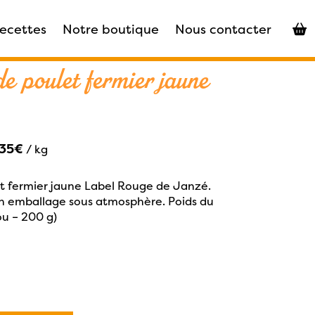
recettes
Notre boutique
Nous contacter
16 cuisses de poulet fermier jaune
de poulet fermier jaune
.35€
/ kg
et fermier jaune Label Rouge de Janzé.
n emballage sous atmosphère. Poids du
 ou – 200 g)
ntité