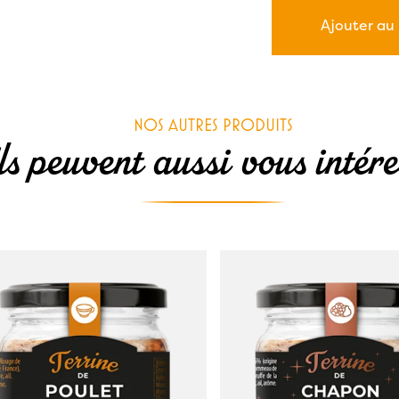
16
Ajouter au
cui
de
pou
fer
NOS AUTRES PRODUITS
jau
s peuvent aussi vous intére