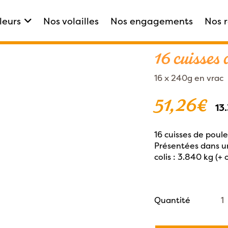
leurs
Nos volailles
Nos engagements
Nos 
Accueil
|
Notre boutique
|
16 cuisses 
16 x 240g en vrac
51,26
€
13
16 cuisses de poul
Présentées dans u
colis : 3.840 kg (+
qua
Quantité
de