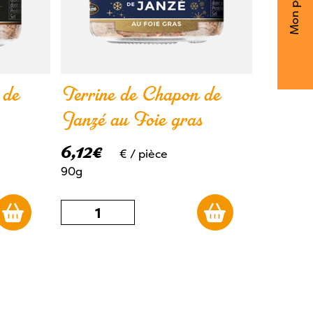
Mon panier
 de
Terrine de Chapon de
Janzé au Foie gras
6,12
€
€
/ pièce
90g
quantité
de
Terrine
de
Chapon