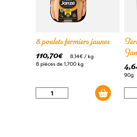
8 poulets fermiers jaunes
Terr
Jan
110,70
€
8,14€
/ kg
8 pièces de 1,700 kg
4,6
90g
quantité
qua
de
de
8
Ter
poulets
de
fermiers
pou