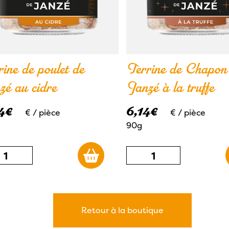
ine de poulet de
Terrine de Chapon
zé au cidre
Janzé à la truffe
4
€
6,14
€
€
/ pièce
€
/ pièce
90g
ntité
quantité
de
rine
Terrine
de
Retour à la boutique
let
Chapon