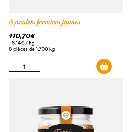
8 poulets fermiers jaunes
110,70
€
8,14€
/ kg
8 pièces de 1,700 kg
quantité
de
8
poulets
fermiers
jaunes