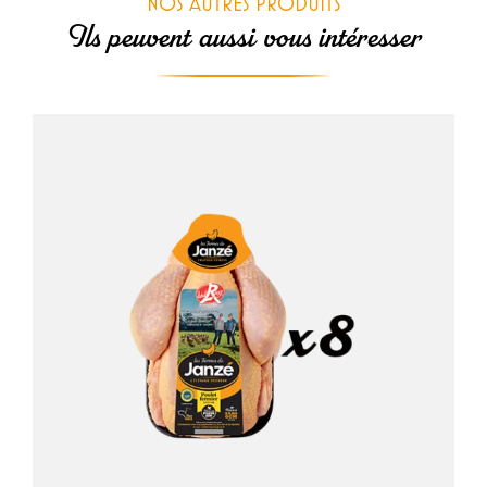
NOS AUTRES PRODUITS
Janzé
Ils peuvent aussi vous intéresser
à
la
truffe