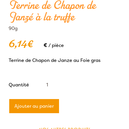
Terrine de Chapon de
Janzé à la truffe
90g
6,14
€
€
/ pièce
Terrine de Chapon de Janze au Foie gras
quantité
Quantité
de
Terrine
Ajouter au panier
de
Chapon
de