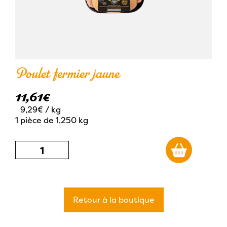
Poulet fermier jaune
11,61
€
9,29€
/ kg
1 pièce de 1,250 kg
quantité
de
Poulet
fermier
Retour à la boutique
jaune