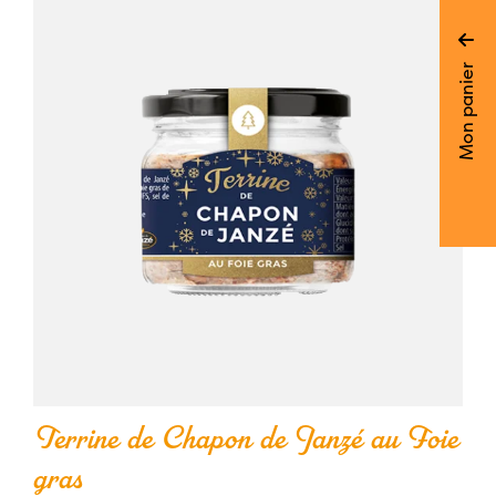
de
poulet
Mon panier
de
Janzé
au
cidre
Terrine de Chapon de Janzé au Foie
gras