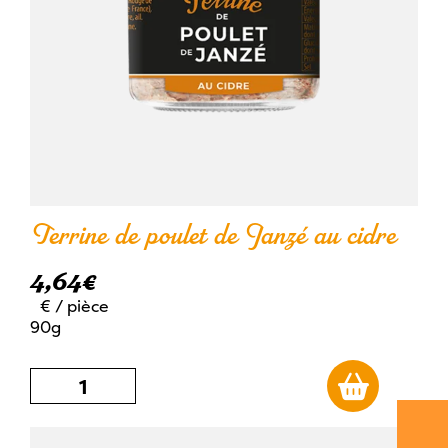
Terrine de poulet de Janzé au cidre
4,64
€
€
/ pièce
90g
quantité
de
Terrine