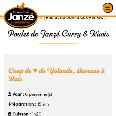
Accueil
|
Nos recettes
|
Poulet de Janzé Curry & Kiwis
Poulet de Janzé Curry & Kiwis
Coup de ♥ de Yolande, éleveuse à
Bais
Pour :
6 personne(s)
Préparation :
15min
Cuisson :
1h20