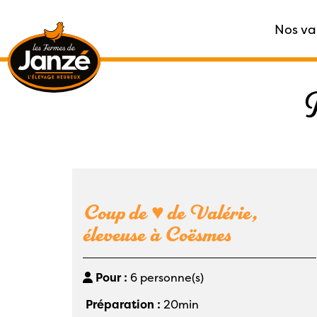
Nos va
Accueil
|
Nos recettes
|
Poulet de Janzé à l’ori
P
Coup de ♥ de Valérie,
éleveuse à Coësmes
Pour :
6 personne(s)
Préparation :
20min