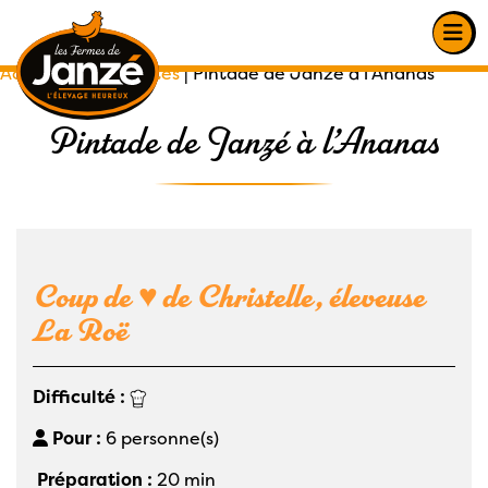
Accueil
|
Nos recettes
|
Pintade de Janzé à l’Ananas
Pintade de Janzé à l’Ananas
Coup de ♥ de Christelle, éleveuse
La Roë
Difficulté :
Pour :
6 personne(s)
Préparation :
20 min