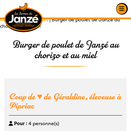
Accueil
|
Nos recettes
|
Burger de poulet de Janzé au
chorizo et au miel
Burger de poulet de Janzé au
chorizo et au miel
Coup de ♥ de Géraldine, éleveuse à
Pipriac
Pour :
4 personne(s)