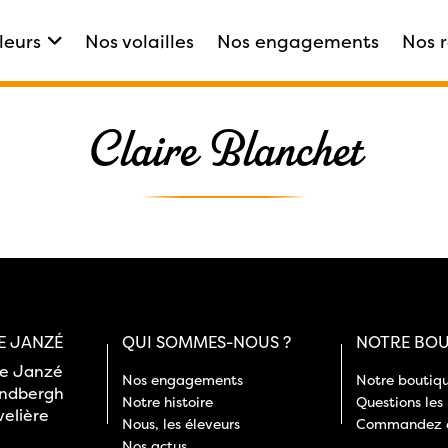
leurs
Nos volailles
Nos engagements
Nos 
Claire Blanchet
E JANZÉ
QUI SOMMES-NOUS ?
NOTRE BOU
de Janzé
Nos engagements
Notre boutiq
indbergh
Notre histoire
Questions les
velière
Nous, les éleveurs
Commandez e
Nos actus